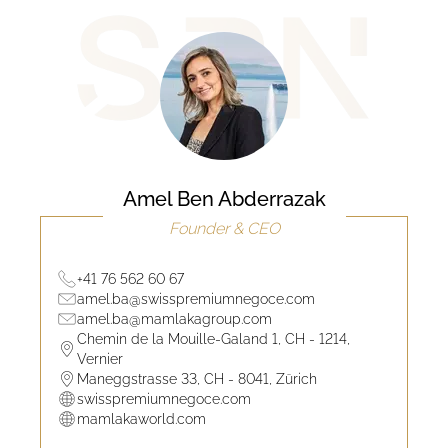
Amel Ben Abderrazak
Founder & CEO
+41 76 562 60 67
amel.ba@swisspremiumnegoce.com
amel.ba@mamlakagroup.com
Chemin de la Mouille-Galand 1, CH - 1214,
Vernier
Maneggstrasse 33, CH - 8041, Zürich
swisspremiumnegoce.com
mamlakaworld.com